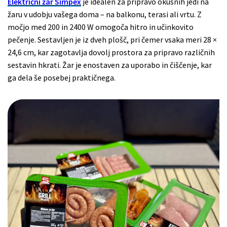
Električni žar Simpex
je idealen za pripravo okusnih jedi na
žaru v udobju vašega doma – na balkonu, terasi ali vrtu. Z
močjo med 200 in 2400 W omogoča hitro in učinkovito
pečenje. Sestavljen je iz dveh plošč, pri čemer vsaka meri 28 ×
24,6 cm, kar zagotavlja dovolj prostora za pripravo različnih
sestavin hkrati. Žar je enostaven za uporabo in čiščenje, kar
ga dela še posebej praktičnega.