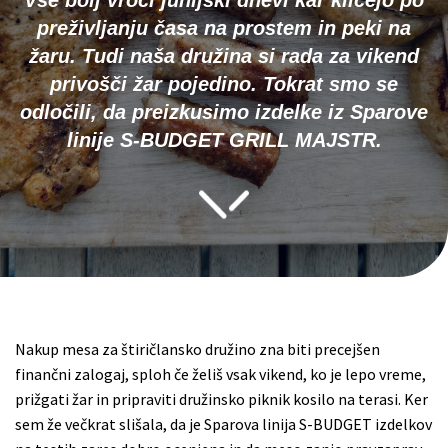
Vse bolj vroči junijski dnevi kar kličejo po
preživljanju časa na prostem in peki na
žaru. Tudi naša družina si rada za vikend
privošči žar pojedino. Tokrat smo se
odločili, da preizkusimo izdelke iz Sparove
linije S-BUDGET GRILL MAJSTR.
Nakup mesa za štiričlansko družino zna biti precejšen
finančni zalogaj, sploh če želiš vsak vikend, ko je lepo vreme,
prižgati žar in pripraviti družinsko piknik kosilo na terasi. Ker
sem že večkrat slišala, da je Sparova linija
S-BUDGET
izdelkov