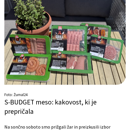
Foto: Žurnal24
S-BUDGET meso: kakovost, ki je
prepričala
Na sončno soboto smo prižgali žar in preizkusili izbor