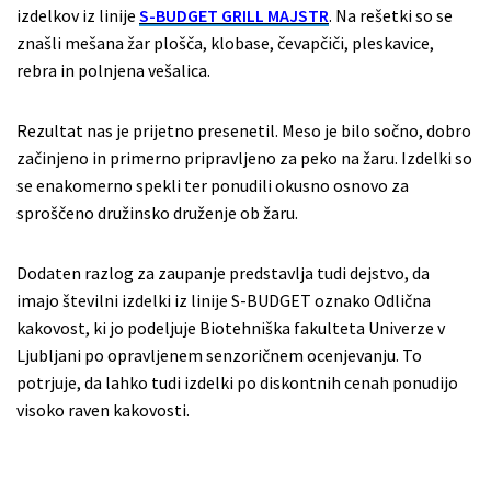
izdelkov iz linije
S-BUDGET GRILL MAJSTR
. Na rešetki so se
znašli mešana žar plošča, klobase, čevapčiči, pleskavice,
rebra in polnjena vešalica.
Rezultat nas je prijetno presenetil. Meso je bilo sočno, dobro
začinjeno in primerno pripravljeno za peko na žaru. Izdelki so
se enakomerno spekli ter ponudili okusno osnovo za
sproščeno družinsko druženje ob žaru.
Dodaten razlog za zaupanje predstavlja tudi dejstvo, da
imajo številni izdelki iz linije S-BUDGET oznako Odlična
kakovost, ki jo podeljuje Biotehniška fakulteta Univerze v
Ljubljani po opravljenem senzoričnem ocenjevanju. To
potrjuje, da lahko tudi izdelki po diskontnih cenah ponudijo
visoko raven kakovosti.