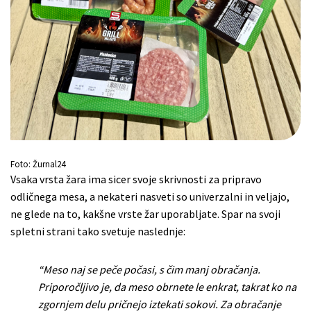
Foto: Žurnal24
Vsaka vrsta žara ima sicer svoje skrivnosti za pripravo
odličnega mesa, a nekateri nasveti so univerzalni in veljajo,
ne glede na to, kakšne vrste žar uporabljate. Spar na svoji
spletni strani tako svetuje naslednje:
“Meso naj se peče počasi, s čim manj obračanja.
Priporočljivo je, da meso obrnete le enkrat, takrat ko na
zgornjem delu pričnejo iztekati sokovi. Za obračanje