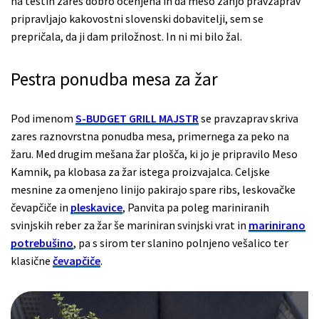
na testih zares dobro ocenjena in da meso zanjo pravzaprav
pripravljajo kakovostni slovenski dobavitelji, sem se
prepričala, da ji dam priložnost. In ni mi bilo žal.
Pestra ponudba mesa za žar
Pod imenom
S-BUDGET GRILL MAJSTR
se pravzaprav skriva
zares raznovrstna ponudba mesa, primernega za peko na
žaru. Med drugim mešana žar plošča, ki jo je pripravilo Meso
Kamnik, pa klobasa za žar istega proizvajalca. Celjske
mesnine za omenjeno linijo pakirajo spare ribs, leskovačke
čevapčiče in
pleskavice
, Panvita pa poleg mariniranih
svinjskih reber za žar še mariniran svinjski vrat in
marinirano
potrebušino
, pa s sirom ter slanino polnjeno vešalico ter
klasične
čevapčiče
.