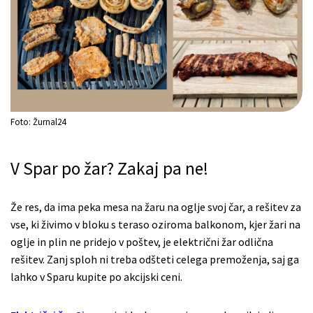
Foto: Žurnal24
V Spar po žar? Zakaj pa ne!
Že res, da ima peka mesa na žaru na oglje svoj čar, a rešitev za
vse, ki živimo v bloku s teraso oziroma balkonom, kjer žari na
oglje in plin ne pridejo v poštev, je električni žar odlična
rešitev. Zanj sploh ni treba odšteti celega premoženja, saj ga
lahko v Sparu kupite po akcijski ceni.