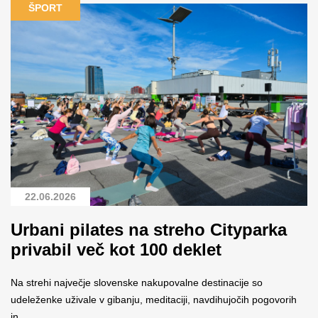
ŠPORT
22.06.2026
Urbani pilates na streho Cityparka
privabil več kot 100 deklet
Na strehi največje slovenske nakupovalne destinacije so
udeleženke uživale v gibanju, meditaciji, navdihujočih pogovorih
in...