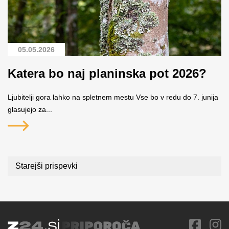
05.05.2026
Katera bo naj planinska pot 2026?
Ljubitelji gora lahko na spletnem mestu Vse bo v redu do 7. junija
glasujejo za...
Navigacija
Starejši prispevki
prispevkov