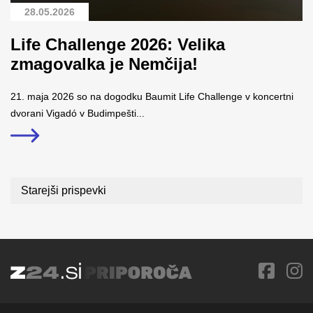
28.05.2026
Life Challenge 2026: Velika
zmagovalka je Nemčija!
21. maja 2026 so na dogodku Baumit Life Challenge v koncertni
dvorani Vigadó v Budimpešti...
Navigacija
Starejši prispevki
prispevkov