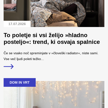
17.07.2026
To poletje si vsi želijo »hladno
posteljo«: trend, ki osvaja spalnice
Če se vsako noč spreminjate v »človeški radiator«, niste sami.
Vse več ljudi poleti težko...
DOM IN VRT