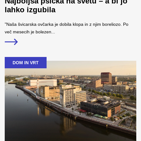
Najboljša psička na svetu – a bi jo
lahko izgubila
"Naša švicarska ovčarka je dobila klopa in z njim boreliozo. Po
več mesecih je bolezen...
DOM IN VRT