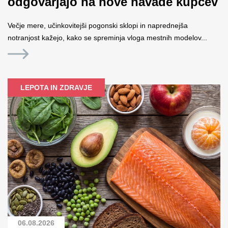
odgovarjajo na nove navade kupcev
Večje mere, učinkovitejši pogonski sklopi in naprednejša
notranjost kažejo, kako se spreminja vloga mestnih modelov...
LEPOTA IN ZDRAVJE
06.08.2026