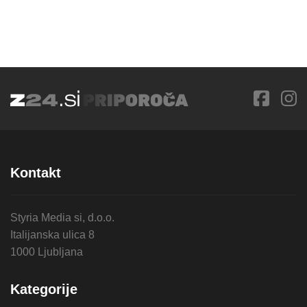
Kontakt
Styria Media si, d.o.o.
Italijanska ulica 8
1000 Ljubljana
Kategorije