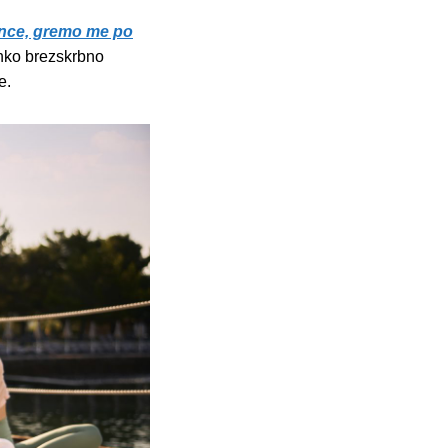
nce, gremo me po
ahko brezskrbno
e.