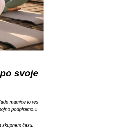
po svoje
Mlade mamice to res
ebojno podpiramo.«
 in skupnem času.