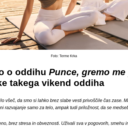
Foto: Terme Krka
jo o oddihu
Punce, gremo me 
e takega vikend oddiha
ilo všeč, da smo si lahko brez slabe vesti privoščile čas zase. 
ni razvajanje samo za telo, ampak tudi priložnost, da se meds
eno, brez stresa in obveznosti. Uživali sva v pogovorih, smehu