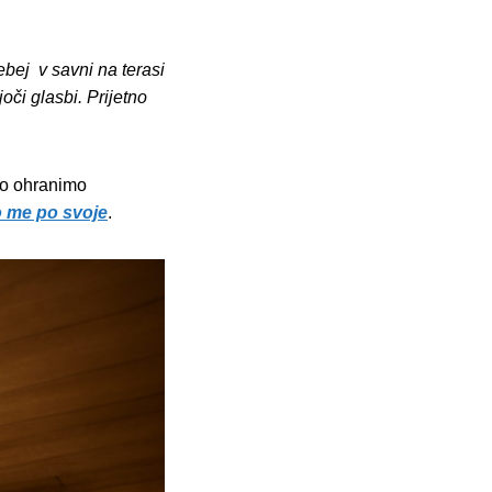
bej v savni na terasi
či glasbi. Prijetno
hko ohranimo
 me po svoje
.