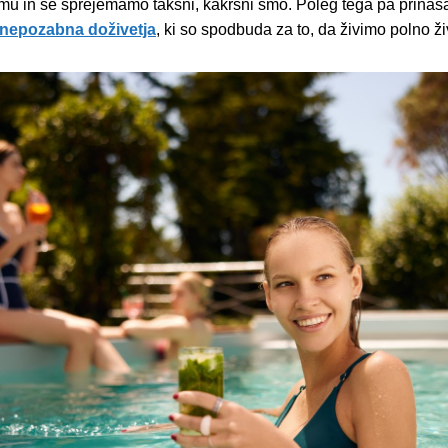
 in se sprejemamo takšni, kakršni smo. Poleg tega pa prinašaj
nepozabna doživetja
,
ki so spodbuda za to, da živimo polno ži