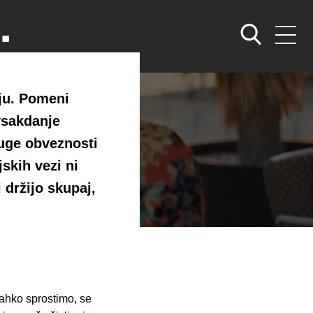
:
ljub
nju. Pomeni
vsakdanje
dalji
ruge obveznosti
jskih vezi ni
 držijo skupaj,
 lahko sprostimo, se