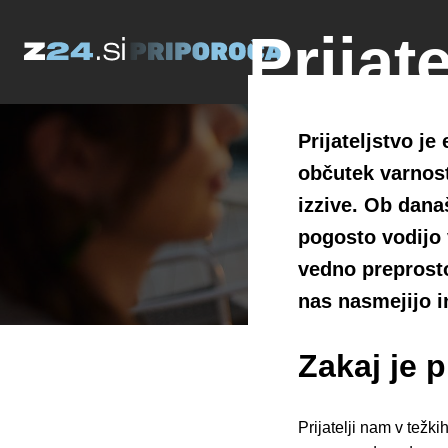
Prijate
Kako o
Prijateljstvo j
občutek varnos
hitrem
izzive. Ob dana
pogosto vodijo v
vedno preprosto.
29. septembra, 2025 -
Oglas
nas nasmejijo i
Zakaj je 
Prijatelji nam v težki