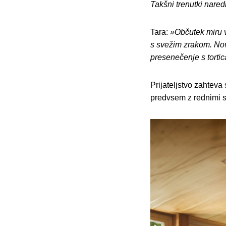
Takšni trenutki nared
Tara:
»Občutek miru v
s svežim zrakom. Nov
presenečenje s tortic
Prijateljstvo zahteva
predvsem z rednimi st