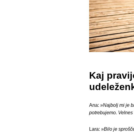
Kaj pravi
udeleženk
Ana:
»Najbolj mi je b
potrebujemo. Velnes 
Lara:
»Bilo je sprošč