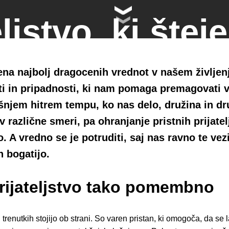
ljstvo, ki šteje
hraniti vezi k
e ena najbolj dragocenih vrednot v našem življe
ti in pripadnosti, ki nam pomaga premagovati 
u tempu in raz
šnjem hitrem tempu, ko nas delo, družina in d
 različne smeri, pa ohranjanje pristnih prijatel
 A vredno se je potruditi, saj nas ravno te vezi
no sporočilo
n bogatijo.
prijateljstvo tako pomembno
h trenutkih stojijo ob strani. So varen pristan, ki omogoča, da se