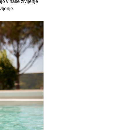
o v naše življenje
vljenje.