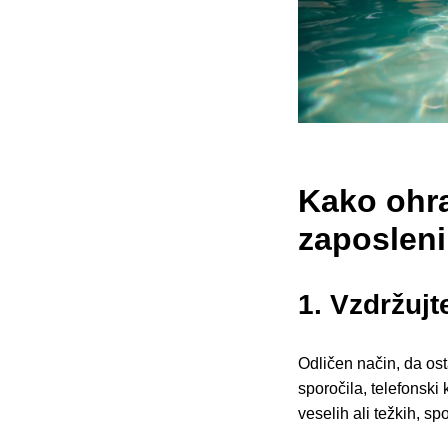
Kako ohran
zaposleni
1. Vzdržujt
Odličen način, da os
sporočila, telefonsk
veselih ali težkih, 