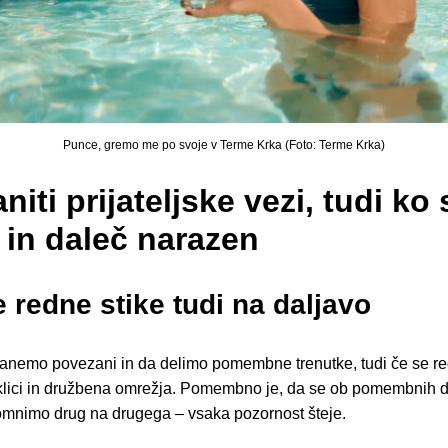
Punce, gremo me po svoje v Terme Krka (Foto: Terme Krka)
iti prijateljske vezi, tudi ko
 in daleč narazen
e redne stike tudi na daljavo
tanemo povezani in da delimo pomembne trenutke, tudi če se re
i klici in družbena omrežja. Pomembno je, da se ob pomembnih d
spomnimo drug na drugega – vsaka pozornost šteje.