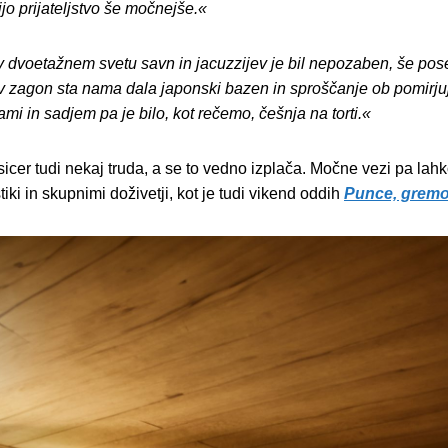
ijo prijateljstvo še močnejše.«
 dvoetažnem svetu savn in jacuzzijev je bil nepozaben, še pose
 zagon sta nama dala japonski bazen in sproščanje ob pomirjujo
ami in sadjem pa je bilo, kot rečemo, češnja na torti.«
 sicer tudi nekaj truda, a se to vedno izplača. Močne vezi pa la
iki in skupnimi doživetji, kot je tudi vikend oddih
Punce, gremo