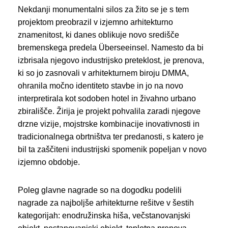
Nekdanji monumentalni silos za žito se je s tem
projektom preobrazil v izjemno arhitekturno
znamenitost, ki danes oblikuje novo središče
bremenskega predela Überseeinsel. Namesto da bi
izbrisala njegovo industrijsko preteklost, je prenova,
ki so jo zasnovali v arhitekturnem biroju DMMA,
ohranila močno identiteto stavbe in jo na novo
interpretirala kot sodoben hotel in živahno urbano
zbirališče. Žirija je projekt pohvalila zaradi njegove
drzne vizije, mojstrske kombinacije inovativnosti in
tradicionalnega obrtništva ter predanosti, s katero je
bil ta zaščiteni industrijski spomenik popeljan v novo
izjemno obdobje.
Poleg glavne nagrade so na dogodku podelili
nagrade za najboljše arhitekturne rešitve v šestih
kategorijah: enodružinska hiša, večstanovanjski