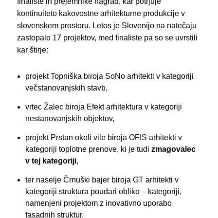
finaliste in prejemnike nagrad, kar potrjuje
kontinuiteto kakovostne arhitekturne produkcije v
slovenskem prostoru. Letos je Slovenijo na natečaju
zastopalo 17 projektov, med finaliste pa so se uvrstili
kar štirje:
projekt Topniška biroja SoNo arhitekti v kategoriji
večstanovanjskih stavb,
vrtec Žalec biroja Efekt arhitektura v kategoriji
nestanovanjskih objektov,
projekt Prstan okoli vile biroja OFIS arhitekti v
kategoriji toplotne prenove, ki je tudi
zmagovalec
v tej kategoriji
,
ter naselje Črnuški bajer biroja GT arhitekti v
kategoriji struktura poudari obliko – kategoriji,
namenjeni projektom z inovativno uporabo
fasadnih struktur.