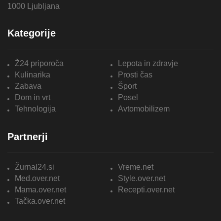
1000 Ljubljana
Kategorije
Ž24 priporoča
Lepota in zdravje
Kulinarika
Prosti čas
Zabava
Šport
Dom in vrt
Posel
Tehnologija
Avtomobilizem
Partnerji
Žurnal24.si
Vreme.net
Med.over.net
Style.over.net
Mama.over.net
Recepti.over.net
Tačka.over.net