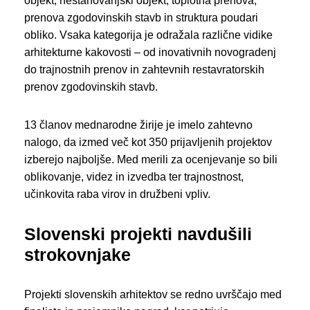
objekt, nestanovanjski objekt, toplotna prenova,
prenova zgodovinskih stavb in struktura poudari
obliko. Vsaka kategorija je odražala različne vidike
arhitekturne kakovosti – od inovativnih novogradenj
do trajnostnih prenov in zahtevnih restavratorskih
prenov zgodovinskih stavb.
13 članov mednarodne žirije je imelo zahtevno
nalogo, da izmed več kot 350 prijavljenih projektov
izberejo najboljše. Med merili za ocenjevanje so bili
oblikovanje, videz in izvedba ter trajnostnost,
učinkovita raba virov in družbeni vpliv.
Slovenski projekti navdušili
strokovnjake
Projekti slovenskih arhitektov se redno uvrščajo med