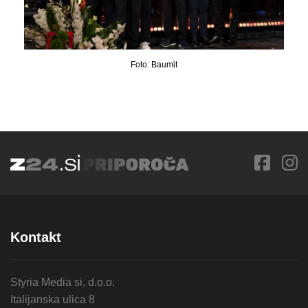
Foto: Baumit
Kontakt
Styria Media si, d.o.o.
Italijanska ulica 8