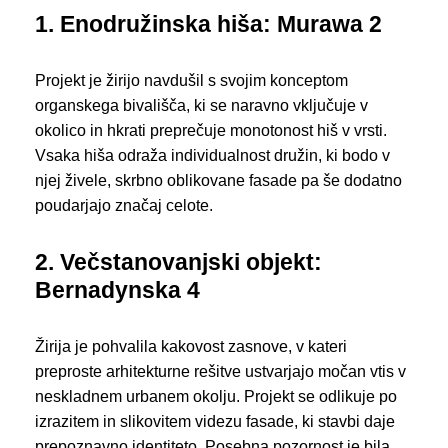
1. Enodružinska hiša: Murawa 2
Projekt je žirijo navdušil s svojim konceptom
organskega bivališča, ki se naravno vključuje v
okolico in hkrati preprečuje monotonost hiš v vrsti.
Vsaka hiša odraža individualnost družin, ki bodo v
njej živele, skrbno oblikovane fasade pa še dodatno
poudarjajo značaj celote.
2. Večstanovanjski objekt:
Bernadynska 4
Žirija je pohvalila kakovost zasnove, v kateri
preproste arhitekturne rešitve ustvarjajo močan vtis v
neskladnem urbanem okolju. Projekt se odlikuje po
izrazitem in slikovitem videzu fasade, ki stavbi daje
prepoznavno identiteto. Posebna pozornost je bila