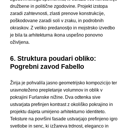
družbene in politične zgodovine. Projekt izstopa
zaradi zahtevnosti, zlasti prenove konstrukcije,
poškodovane zaradi soli v zraku, in podrobnih
okraskov. Z veliko predanostjo in mojstrsko izvedbo
je bila ta arhitekturna ikona uspešno ponovno
oživljena.
6. Struktura poudari obliko:
Pogrebni zavod Fabello
Žirija je pohvalila jasno geometrijsko kompozicijo ter
uravnoteženo prepletanje volumnov in oblik v
pokrajini Furlanske nižine. Dva odtenka sive
ustvarjata prefinjen kontrast z okoliško pokrajino in
projektu dajeta umirjeno arhitekturno identiteto.
Teksture na površini fasade ustvarjajo prefinjeno igro
svetlobe in senc, ki izžareva trdnost, eleganco in