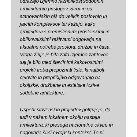
odražajo izjemno raznolikost sodobnih
arhitekturnih pristopov. Segajo od
stanovanjskih hiš do velikih poslovnih in
javnih kompleksov ter kažejo, kako
arhitektura s premišljenimi prostorskimi in
oblikovalskimi rešitvami odgovarja na
aktualne potrebe prostora, družbe in časa.
Vloga žirije je bila zato izjemno zahtevna,
saj je bilo med številnimi kakovostnimi
projekti treba prepoznati tiste, ki najbolj
celovito in prepričljivo odgovarjajo na
okoljske, družbene in estetske izzive
sodobne arhitekture.
Uspehi slovenskih projektov potrjujejo, da
tudi v našem lokalnem okolju nastaja
arhitektura, ki presega nacionalne okvire in
nagovarja širši evropski kontekst. To ni