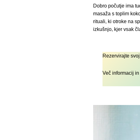
Dobro počutje ima tud
masaža s toplim kokos
rituali, ki otroke na
izkušnjo, kjer vsak č
Rezervirajte svo
Več informacij in