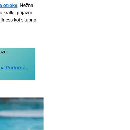
a otroke
. Nežna
kratki, prijazni
ellness kot skupno
ožu.
pa Portorož
.