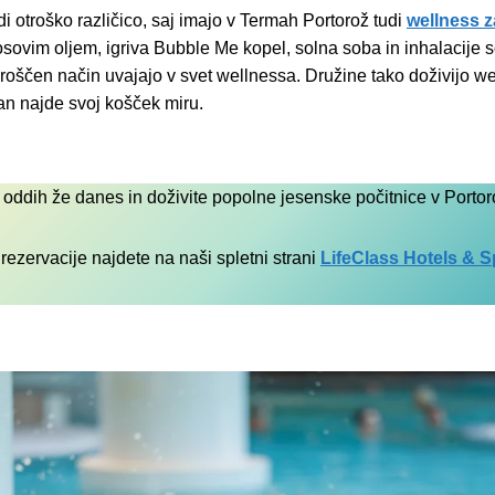
i otroško različico, saj imajo v Termah Portorož tudi
wellness z
ovim oljem, igriva Bubble Me kopel, solna soba in inhalacije so 
 sproščen način uvajajo v svet wellnessa. Družine tako doživijo w
lan najde svoj košček miru.
j oddih že danes in doživite popolne jesenske počitnice v Portor
 rezervacije najdete na naši spletni strani
LifeClass Hotels & S