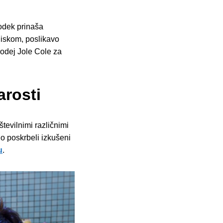
odek prinaša
iskom, poslikavo
odej Jole Cole za
arosti
številnimi različnimi
do poskrbeli izkušeni
u
.