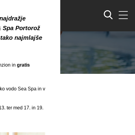
ce kot
 najdražje
& Spa Portorož
 tako najmlajše
nzion in
gratis
sko vodo Sea Spa in v
3. ter med 17. in 19.