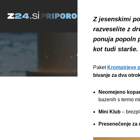
Krompi
Z jesenskimi poč
razveselite z d
jih še
ponuja popoln p
kot tudi starše.
9. oktobra, 2025 -
Oglasno s
Paket
Krompirjeve p
bivanje za dva otrok
Neomejeno kopan
bazenih s termo m
Mini Klub
– brezpl
Presenečenje za 