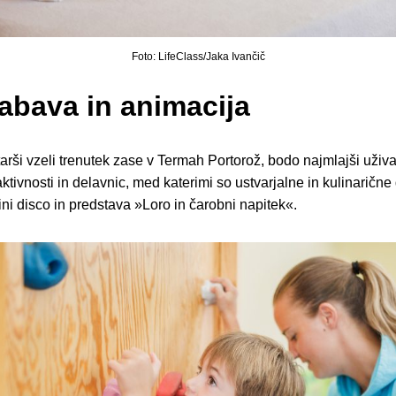
Foto: LifeClass/Jaka Ivančič
abava in animacija
rši vzeli trenutek zase v Termah Portorož, bodo najmlajši uživa
aktivnosti in delavnic, med katerimi so ustvarjalne in kulinarične
ni disco in predstava »Loro in čarobni napitek«.