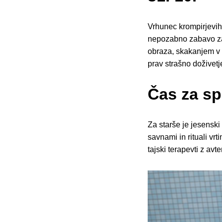
Vrhunec krompirjevih
nepozabno zabavo za 
obraza, skakanjem v 
prav strašno doživetj
Čas za sp
Za starše je jesenski
savnami in rituali vr
tajski terapevti z a