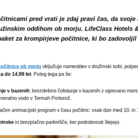
rjeve počitni
itnicami pred vrati je zdaj pravi čas, da svoje
ružinskim oddihom ob morju. LifeClass Hotels 
 niste doživeli!
aket za krompirjeve počitnice, ki bo zadovoljil
poročilo
očitnice ob morju
vključuje namestitev v družinski sobi, polpe
a do 14,99 let
. Poleg tega pa še:
je v bazenih
: brezskrbno čofotanje v bazenih z ogrevano mor
ineralno vodo v Termah Portorož.
ačen animacijski program v času počitnic: vsak dan med 10. in 1
otroke
in brezplačno parkirišče, ker podrobnosti štejejo.