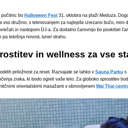
 počitnic bo
Halloween Fest
31. oktobra na plaži Meduza. Dog
vso družino, s tekmovanjem za najlepše izrezano bučo, mini d
vrečah in nastopom DJ-a. Za dodatno čarovnijo bo poskrbel čar
e pa letošnja novost, tunel strahu.
rostitev in wellness za vse st
 oddih priložnost za reset. Razvajate se lahko v
Sauna Parku
s 
tinčenja zraka, ki bodo ogreli vaše telo. Za globoko sprostitev bo
vtentičnimi orientalskimi masažami v obnovljenem
Wai Thai centr