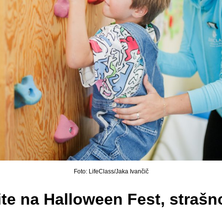
Foto: LifeClass/Jaka Ivančič
te na Halloween Fest, straš