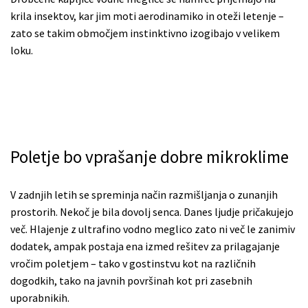
krila insektov, kar jim moti aerodinamiko in oteži letenje –
zato se takim območjem instinktivno izogibajo v velikem
loku.
Poletje bo vprašanje dobre mikroklime
V zadnjih letih se spreminja način razmišljanja o zunanjih
prostorih. Nekoč je bila dovolj senca. Danes ljudje pričakujejo
več. Hlajenje z ultrafino vodno meglico zato ni več le zanimiv
dodatek, ampak postaja ena izmed rešitev za prilagajanje
vročim poletjem – tako v gostinstvu kot na različnih
dogodkih, tako na javnih površinah kot pri zasebnih
uporabnikih.