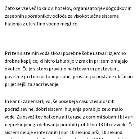
Zato se vse več lokalov, hotelov, organizatorjev dogodkov in
zasebnih uporabnikov odloča za visokotlačne sisteme
hlajenja z ultrafino vodno meglico.
Pri teh sistemih voda skozi posebne šobe ustvari izjemno
drobne kapljice, ki hitro izhlapijo v zrak in pri tem ohlajajo
okolico. Če je sistem pravilno načrtovan in postavljen,
površine pri tem ostanejo suhe, prostor pa postane občutno
prijetnejši za zadrževanje.
In kar ni zanemarljivo, še posebej v času vsesplošnih
podražitev ne, dobri sistemi hlajenja porabijo zelo malo
vode. Za osvežitev balkona ali terase z osmimi šobami bi v uri
neprekinjenega delovanja porabili približno 13 litrov vode. Če
sistem deluje v intervalih (npr. 10 sekund prši, 10 sekund