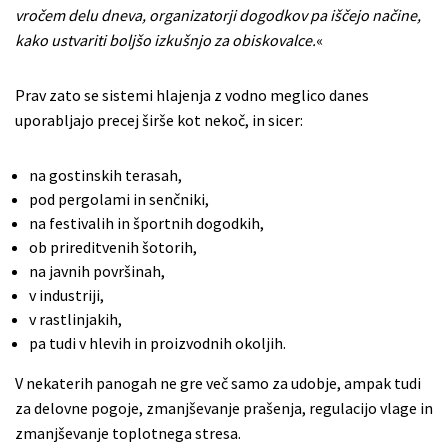
vročem delu dneva, organizatorji dogodkov pa iščejo načine,
kako ustvariti boljšo izkušnjo za obiskovalce.
«
Prav zato se sistemi hlajenja z vodno meglico danes
uporabljajo precej širše kot nekoč, in sicer:
na gostinskih terasah,
pod pergolami in senčniki,
na festivalih in športnih dogodkih,
ob prireditvenih šotorih,
na javnih površinah,
v industriji,
v rastlinjakih,
pa tudi v hlevih in proizvodnih okoljih.
V nekaterih panogah ne gre več samo za udobje, ampak tudi
za delovne pogoje, zmanjševanje prašenja, regulacijo vlage in
zmanjševanje toplotnega stresa.