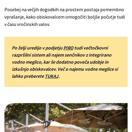
Posebej na večjih dogodkih na prostem postaja pomembno
vprašanje, kako obiskovalcem omogočiti boljše počutje tudi
v času vročinskih valov.
Po želji uredijo v podjetju
PIRO
tudi večtočkovni
razpršilni sistem ali najem senčnikov z integrirano
vodno meglico, kar še dodatno poveča udobje in
izkušnjo obiskovalcev. Več o najemu vodne meglice si
lahko preberete
TUKAJ
.