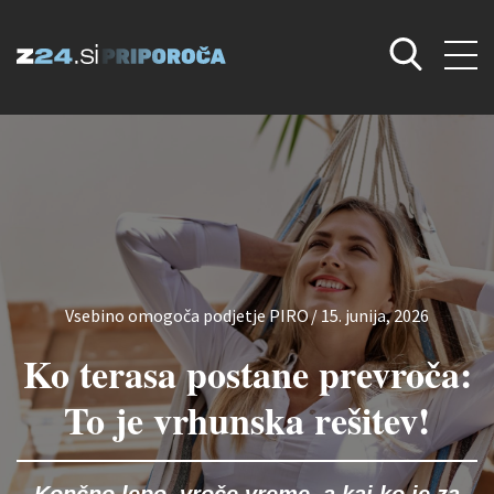
Vsebino omogoča podjetje PIRO
/
15. junija, 2026
Ko terasa postane prevroča:
To je vrhunska rešitev!