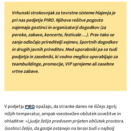
Vrhunski strokovnjak za tovrstne sisteme hlajenja je
pri nas podjetje PIRO. Njihove rešitve pogosto
najemajo gostinci in organizatorji dogodkov (za
poroke, zabave, koncerte, festivale …). Prav tako se
zanje odločajo prireditelji sejmov, športnih dogodkov
in drugih javnih prireditev. Med uporabniki pa so tudi
podjetja in zasebniki, ki vodno meglico uporabljajo za
teambuildinge, promocije, VIP sprejeme ali zasebne
vrtne zabave.
V podjetju
PIRO
opažajo, da stranke danes ne iščejo zgolj
nižjih temperatur, ampak vseobsežen občutek osvežitve in
ohladitve: »
Ljudje želijo predvsem prijeten občutek prostora.
Gostinci želijo, da gostje ostanejo na terasi tudi v najbolj