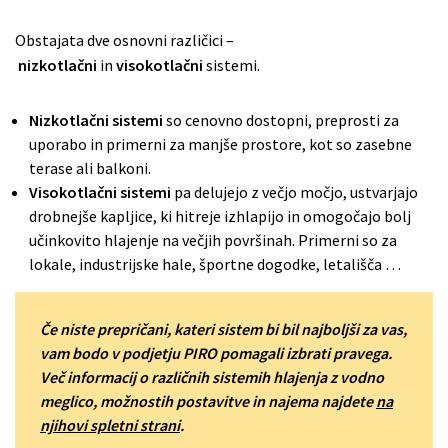
Obstajata dve osnovni različici –
nizkotlačni
in
visokotlačni
sistemi.
Nizkotlačni sistemi
so cenovno dostopni, preprosti za
uporabo in primerni za manjše prostore, kot so zasebne
terase ali balkoni.
Visokotlačni sistemi
pa delujejo z večjo močjo, ustvarjajo
drobnejše kapljice, ki hitreje izhlapijo in omogočajo bolj
učinkovito hlajenje na večjih površinah. Primerni so za
lokale, industrijske hale, športne dogodke, letališča …
Če niste prepričani, kateri sistem bi bil najboljši za vas,
vam bodo v podjetju PIRO pomagali izbrati pravega.
Več informacij o različnih sistemih hlajenja z vodno
meglico, možnostih postavitve in najema najdete
na
njihovi spletni strani
.