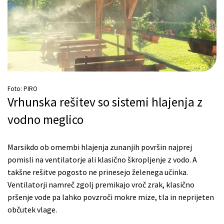
Foto: PIRO
Vrhunska rešitev so sistemi hlajenja z
vodno meglico
Marsikdo ob omembi hlajenja zunanjih površin najprej
pomisli na ventilatorje ali klasično škropljenje z vodo. A
takšne rešitve pogosto ne prinesejo želenega učinka.
Ventilatorji namreč zgolj premikajo vroč zrak, klasično
pršenje vode pa lahko povzroči mokre mize, tla in neprijeten
občutek vlage.