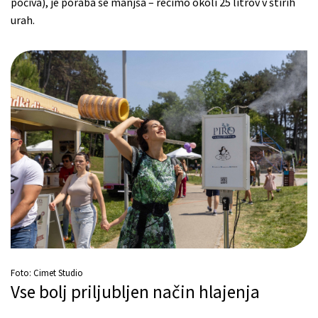
počiva), je poraba še manjša – recimo okoli 25 litrov v štirih
urah.
Foto: Cimet Studio
Vse bolj priljubljen način hlajenja