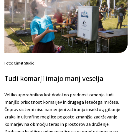
Foto: Cimet Studio
Tudi komarji imajo manj veselja
Veliko uporabnikov kot dodatno prednost omenja tudi
manjšo prisotnost komarjev in drugega letečega mrčesa.
Čeprav sistemi niso namenjeni zatiranju insektov, gibanje
zraka in ultrafine meglice pogosto zmanjša zadrževanje
komarjev na območju teras in prostorov za druženje.
Drobcene kapljice vodne meglice se namreč prijemajo na