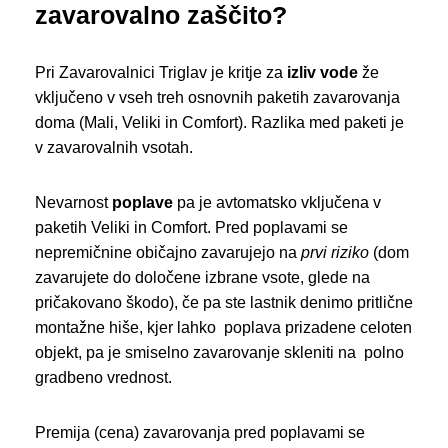
zavarovalno zaščito?
Pri Zavarovalnici Triglav je kritje za
izliv vode
že
vključeno v vseh treh osnovnih paketih zavarovanja
doma (Mali, Veliki in Comfort). Razlika med paketi je
v zavarovalnih vsotah.
Nevarnost
poplave
pa je avtomatsko vključena v
paketih Veliki in Comfort. Pred poplavami se
nepremičnine običajno zavarujejo na
prvi riziko
(dom
zavarujete do določene izbrane vsote, glede na
pričakovano škodo), če pa ste lastnik denimo pritlične
montažne hiše, kjer lahko poplava prizadene celoten
objekt, pa je smiselno zavarovanje skleniti na polno
gradbeno vrednost.
Premija (cena) zavarovanja pred poplavami se