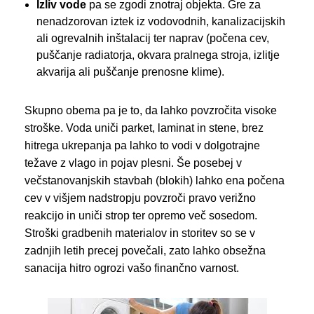
Izliv vode
pa se zgodi znotraj objekta. Gre za
nenadzorovan iztek iz vodovodnih, kanalizacijskih
ali ogrevalnih inštalacij ter naprav (počena cev,
puščanje radiatorja, okvara pralnega stroja, izlitje
akvarija ali puščanje prenosne klime).
Skupno obema pa je to, da lahko povzročita visoke
stroške. Voda uniči parket, laminat in stene, brez
hitrega ukrepanja pa lahko to vodi v dolgotrajne
težave z vlago in pojav plesni. Še posebej v
večstanovanjskih stavbah (blokih) lahko ena počena
cev v višjem nadstropju povzroči pravo verižno
reakcijo in uniči strop ter opremo več sosedom.
Stroški gradbenih materialov in storitev so se v
zadnjih letih precej povečali, zato lahko obsežna
sanacija hitro ogrozi vašo finančno varnost.