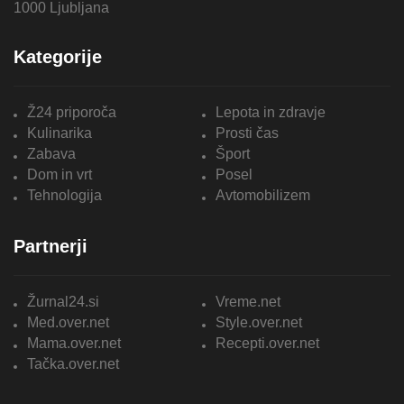
1000 Ljubljana
Kategorije
Ž24 priporoča
Lepota in zdravje
Kulinarika
Prosti čas
Zabava
Šport
Dom in vrt
Posel
Tehnologija
Avtomobilizem
Partnerji
Žurnal24.si
Vreme.net
Med.over.net
Style.over.net
Mama.over.net
Recepti.over.net
Tačka.over.net