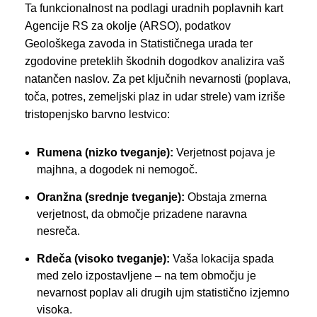
Ta funkcionalnost na podlagi uradnih poplavnih kart
Agencije RS za okolje (ARSO), podatkov
Geološkega zavoda in Statističnega urada ter
zgodovine preteklih škodnih dogodkov analizira vaš
natančen naslov. Za pet ključnih nevarnosti (poplava,
toča, potres, zemeljski plaz in udar strele) vam izriše
tristopenjsko barvno lestvico:
Rumena (nizko tveganje):
Verjetnost pojava je
majhna, a dogodek ni nemogoč.
Oranžna (srednje tveganje):
Obstaja zmerna
verjetnost, da območje prizadene naravna
nesreča.
Rdeča (visoko tveganje):
Vaša lokacija spada
med zelo izpostavljene – na tem območju je
nevarnost poplav ali drugih ujm statistično izjemno
visoka.