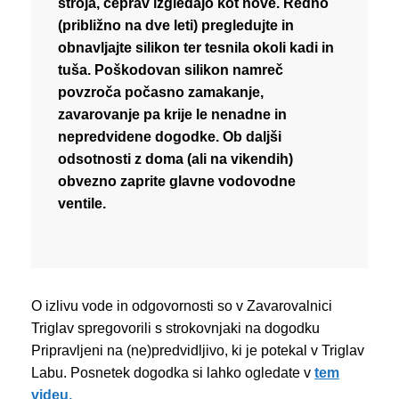
stroja, čeprav izgledajo kot nove. Redno
(približno na dve leti) pregledujte in
obnavljajte silikon ter tesnila okoli kadi in
tuša. Poškodovan silikon namreč
povzroča počasno zamakanje,
zavarovanje pa krije le nenadne in
nepredvidene dogodke. Ob daljši
odsotnosti z doma (ali na vikendih)
obvezno zaprite glavne vodovodne
ventile.
O izlivu vode in odgovornosti so v Zavarovalnici
Triglav spregovorili s strokovnjaki na dogodku
Pripravljeni na (ne)predvidljivo, ki je potekal v Triglav
Labu. Posnetek dogodka si lahko ogledate v
tem
videu.