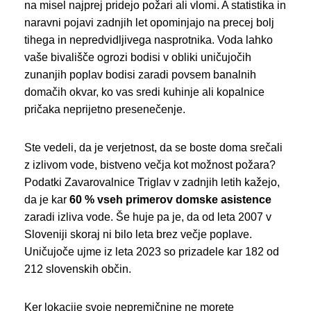
na misel najprej pridejo požari ali vlomi. A statistika in
naravni pojavi zadnjih let opominjajo na precej bolj
tihega in nepredvidljivega nasprotnika. Voda lahko
vaše bivališče ogrozi bodisi v obliki uničujočih
zunanjih poplav bodisi zaradi povsem banalnih
domačih okvar, ko vas sredi kuhinje ali kopalnice
pričaka neprijetno presenečenje.
Ste vedeli, da je verjetnost, da se boste doma srečali
z izlivom vode, bistveno večja kot možnost požara?
Podatki Zavarovalnice Triglav v zadnjih letih kažejo,
da je kar
60 % vseh primerov domske asistence
zaradi izliva vode. Še huje pa je, da od leta 2007 v
Sloveniji skoraj ni bilo leta brez večje poplave.
Uničujoče ujme iz leta 2023 so prizadele kar 182 od
212 slovenskih občin.
Ker lokacije svoje nepremičnine ne morete