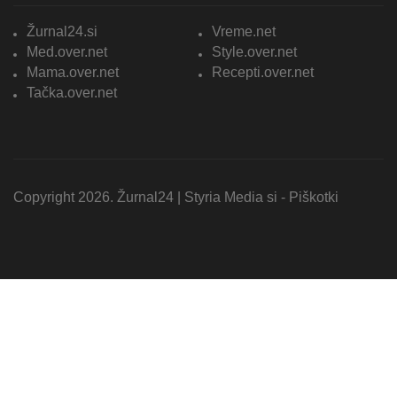
Žurnal24.si
Vreme.net
Med.over.net
Style.over.net
Mama.over.net
Recepti.over.net
Tačka.over.net
Copyright 2026. Žurnal24 |
Styria Media si
-
Piškotki