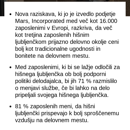
Nova raziskava, ki jo je izvedlo podjetje
Mars, Incorporated med več kot 16.000
zaposlenimi v Evropi, razkriva, da več
kot tretjina zaposlenih hišnim
ljubljenčkom prijazno delovno okolje ceni
bolj kot tradicionalne ugodnosti in
bonitete na delovnem mestu.
Med zaposlenimi, ki bi se lažje odločili za
hišnega ljubljenčka ob bolj podporni
politiki delodajalca, bi jih 71 % razmislilo
o menjavi službe, če bi lahko na delo
pripeljali svojega hišnega ljubljenčka.
81 % zaposlenih meni, da hišni
ljubljenčki prispevajo k bolj sproščenemu
vzdušju na delovnem mestu.