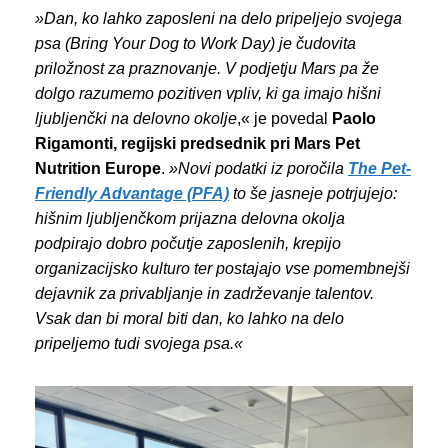
»Dan, ko lahko zaposleni na delo pripeljejo svojega
psa (Bring Your Dog to Work Day) je čudovita
priložnost za praznovanje. V podjetju Mars pa že
dolgo razumemo pozitiven vpliv, ki ga imajo hišni
ljubljenčki na delovno okolje
,« je povedal
Paolo
Rigamonti, regijski predsednik pri Mars Pet
Nutrition Europe
.
»Novi podatki iz poročila
The Pet-
Friendly Advantage (PFA)
to še jasneje potrjujejo:
hišnim ljubljenčkom prijazna delovna okolja
podpirajo dobro počutje zaposlenih, krepijo
organizacijsko kulturo ter postajajo vse pomembnejši
dejavnik za privabljanje in zadrževanje talentov.
Vsak dan bi moral biti dan, ko lahko na delo
pripeljemo tudi svojega psa.«