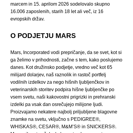
marcem in 15. aprilom 2026 sodelovalo skupno
16.006 zaposlenih, starih 18 let ali več, iz 16
evropskih držav.
O PODJETJU MARS
Mars, Incorporated vodi prepričanje, da se svet, kot si
ga želimo v prihodnosti, začne s tem, kako poslujemo
danes. Kot družinsko podjetje, vredno več kot 65
milijard dolarjev, naš raznolik in rastoč portfelj
vodilnih izdelkov za nego hišnih ljubljenčkov in
veterinarskih storitev podpira hišne ljubljenčke po
vsem svetu, naši kakovostni prigrizki in prehranski
izdelki pa vsak dan osrečujejo milijone ljudi.
Proizvajamo nekatere najbolj priljubljene blagovne
znamke na svetu, vključno s PEDIGREE®,
WHISKAS®, CESAR®, M&M’S® in SNICKERS®.