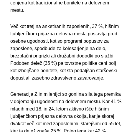
cenjena kot tradicionalne bonitete na delovnem
mestu.
Več kot tretjina anketiranih zaposlenih, 37 %, hišnim
ljubljenčkom prijazna delovna mesta postavlja pred
osebne ugodnosti, kot so programi popustov za
zaposlene, spodbude za kolesarjenje na delo,
brezplačni prigrizki ali družabni dogodki po službi.
Podoben delež (35 %) pa tovrstne politike ceni bolj
kot izboljšane bonitete, kot sta podaljšan starševski
dopust ali zasebno zdravstveno zavarovanje.
Generacija Z in milenijci so gonilna sila tega premika
v dojemanju ugodnosti na delovnem mestu. Kar 41 %
mladih med 18. in 24. letom aktivno išče hišnim
ljubljenčkom prijazna delovna okolja, kar je skoraj
dvakrat več kot med zaposlenimi, starejšimi od 55 let,
kjer ta delež znaša 25 %. Poleg tega kar 42 %