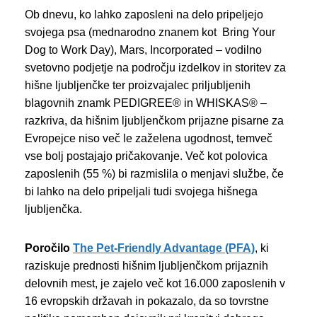
Ob dnevu, ko lahko zaposleni na delo pripeljejo
svojega psa (mednarodno znanem kot Bring Your
Dog to Work Day), Mars, Incorporated – vodilno
svetovno podjetje na področju izdelkov in storitev za
hišne ljubljenčke ter proizvajalec priljubljenih
blagovnih znamk PEDIGREE® in WHISKAS® –
razkriva, da hišnim ljubljenčkom prijazne pisarne za
Evropejce niso več le zaželena ugodnost, temveč
vse bolj postajajo pričakovanje. Več kot polovica
zaposlenih (55 %) bi razmislila o menjavi službe, če
bi lahko na delo pripeljali tudi svojega hišnega
ljubljenčka.
Poročilo
The Pet-Friendly Advantage (PFA)
, ki
raziskuje prednosti hišnim ljubljenčkom prijaznih
delovnih mest, je zajelo več kot 16.000 zaposlenih v
16 evropskih državah in pokazalo, da so tovrstne