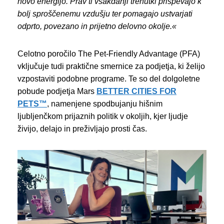
novo energijo. Prav ti vsakdanji trenutki prispevajo k
bolj sproščenemu vzdušju ter pomagajo ustvarjati
odprto, povezano in prijetno delovno okolje.«
Celotno poročilo The Pet-Friendly Advantage (PFA)
vključuje tudi praktične smernice za podjetja, ki želijo
vzpostaviti podobne programe. Te so del dolgoletne
pobude podjetja Mars
BETTER CITIES FOR
PETS™
, namenjene spodbujanju hišnim
ljubljenčkom prijaznih politik v okoljih, kjer ljudje
živijo, delajo in preživljajo prosti čas.