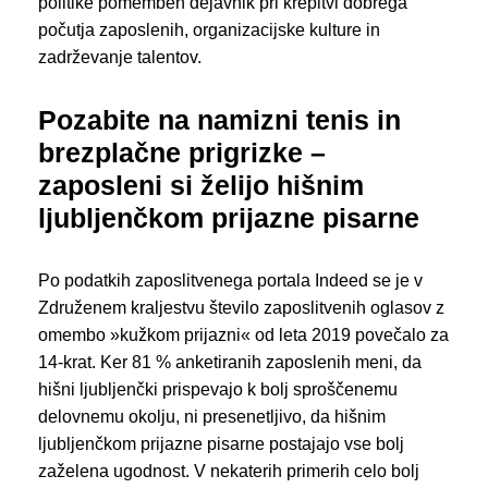
politike pomemben dejavnik pri krepitvi dobrega
počutja zaposlenih, organizacijske kulture in
zadrževanje talentov.
Pozabite na namizni tenis in
brezplačne prigrizke –
zaposleni si želijo hišnim
ljubljenčkom prijazne pisarne
Po podatkih zaposlitvenega portala Indeed se je v
Združenem kraljestvu število zaposlitvenih oglasov z
omembo »kužkom prijazni« od leta 2019 povečalo za
14-krat. Ker 81 % anketiranih zaposlenih meni, da
hišni ljubljenčki prispevajo k bolj sproščenemu
delovnemu okolju, ni presenetljivo, da hišnim
ljubljenčkom prijazne pisarne postajajo vse bolj
zaželena ugodnost. V nekaterih primerih celo bolj