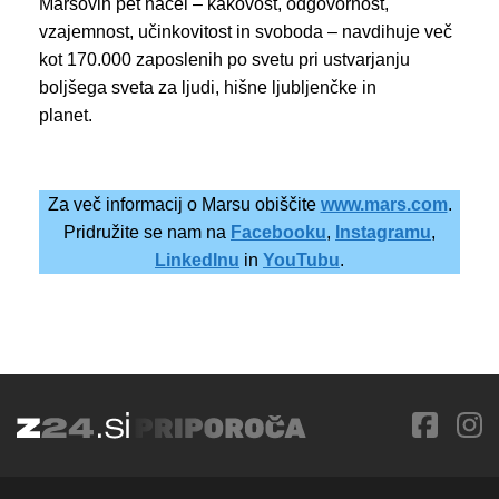
Marsovih pet načel – kakovost, odgovornost,
vzajemnost, učinkovitost in svoboda – navdihuje več
kot 170.000 zaposlenih po svetu pri ustvarjanju
boljšega sveta za ljudi, hišne ljubljenčke in
pla
Za več informacij o Marsu obiščite
www.mars.com
.
Pridružite se nam na
Facebooku
,
Instagramu
,
LinkedInu
in
YouTubu
.