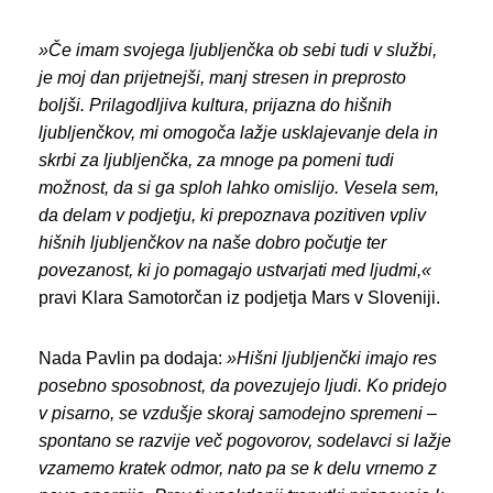
»Če imam svojega ljubljenčka ob sebi tudi v službi,
je moj dan prijetnejši, manj stresen in preprosto
boljši. Prilagodljiva kultura, prijazna do hišnih
ljubljenčkov, mi omogoča lažje usklajevanje dela in
skrbi za ljubljenčka, za mnoge pa pomeni tudi
možnost, da si ga sploh lahko omislijo. Vesela sem,
da delam v podjetju, ki prepoznava pozitiven vpliv
hišnih ljubljenčkov na naše dobro počutje ter
povezanost, ki jo pomagajo ustvarjati med ljudmi,«
pravi Klara Samotorčan iz podjetja Mars v Sloveniji.
Nada Pavlin pa dodaja:
»Hišni ljubljenčki imajo res
posebno sposobnost, da povezujejo ljudi. Ko pridejo
v pisarno, se vzdušje skoraj samodejno spremeni –
spontano se razvije več pogovorov, sodelavci si lažje
vzamemo kratek odmor, nato pa se k delu vrnemo z