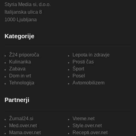
Styria Media si, d.o.o.
Italijanska ulica 8
1000 Ljubljana
Kategorije
Ž24 priporoča
Lepota in zdravje
Kulinarika
Prosti čas
Zabava
Šport
Dom in vrt
Posel
Tehnologija
Avtomobilizem
Partnerji
Žurnal24.si
Vreme.net
Med.over.net
Style.over.net
Mama.over.net
Recepti.over.net