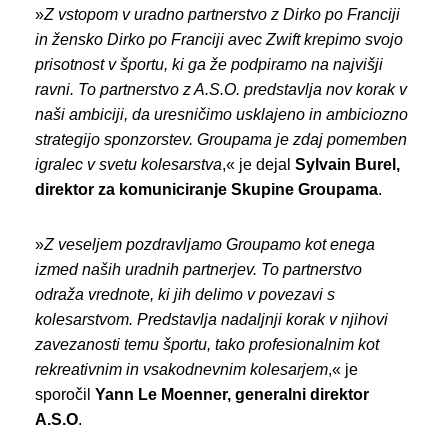
»
Z vstopom v uradno partnerstvo z Dirko po Franciji
in žensko Dirko po Franciji avec Zwift krepimo svojo
prisotnost v športu, ki ga že podpiramo na najvišji
ravni. To partnerstvo z A.S.O. predstavlja nov korak v
naši ambiciji, da uresničimo usklajeno in ambiciozno
strategijo sponzorstev. Groupama je zdaj pomemben
igralec v svetu kolesarstva
,« je dejal
Sylvain Burel,
direktor za komuniciranje Skupine Groupama
.
»
Z veseljem pozdravljamo Groupamo kot enega
izmed naših uradnih partnerjev. To partnerstvo
odraža vrednote, ki jih delimo v povezavi s
kolesarstvom. Predstavlja nadaljnji korak v njihovi
zavezanosti temu športu, tako profesionalnim kot
rekreativnim in vsakodnevnim kolesarjem
,« je
sporočil
Yann Le Moenner, generalni direktor
A.S.O
.