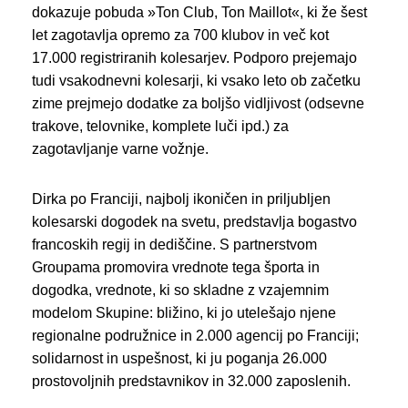
dokazuje pobuda »Ton Club, Ton Maillot«, ki že šest
let zagotavlja opremo za 700 klubov in več kot
17.000 registriranih kolesarjev. Podporo prejemajo
tudi vsakodnevni kolesarji, ki vsako leto ob začetku
zime prejmejo dodatke za boljšo vidljivost (odsevne
trakove, telovnike, komplete luči ipd.) za
zagotavljanje varne vožnje.
Dirka po Franciji, najbolj ikoničen in priljubljen
kolesarski dogodek na svetu, predstavlja bogastvo
francoskih regij in dediščine. S partnerstvom
Groupama promovira vrednote tega športa in
dogodka, vrednote, ki so skladne z vzajemnim
modelom Skupine: bližino, ki jo utelešajo njene
regionalne podružnice in 2.000 agencij po Franciji;
solidarnost in uspešnost, ki ju poganja 26.000
prostovoljnih predstavnikov in 32.000 zaposlenih.