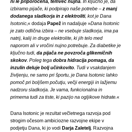
ni le priporočena, temveč
nujna
. In ključno je, da
izbiramo pijače, ki podpirajo naše potrebe –
z manj
dodanega sladkorja
in
z elektroliti
, kot je Dana
I
sotonic
,« dodaja
Papež
in nadaljuje »
D
ana I
sotonic
je
zato
odlična izbira – ne vsebuje sladkorja, ima pa
natrij, kalij in druge elektrolite, ki jih telo med
naporom ali v vročini nujno potrebuje. Za diabetike je
ključno
tudi
,
da pijača ne povzroča glikemičnih
skokov
. Poleg tega
dobra hidracija pomaga, da
inzulin deluje bolj učinkovito
. Tudi v vsakdanjem
življenju
,
ne samo pri športu
,
je Dana I
sotonic
lahko
pomoč pri boljšem počutju, večji energiji in lažjem
u
nadzoru sladkorja. Je var
na
, funkcional
na
in
primer
na
tudi za tiste, ki pazijo na ogljikove hidrate
.
«
Dana Isotonic je rezultat večletnega razvoja pod
strogim očesom ambiciozne razvojne ekipe v
podjetju Dana, ki jo vodi
Darj
a
Zaletelj
. Razvojna