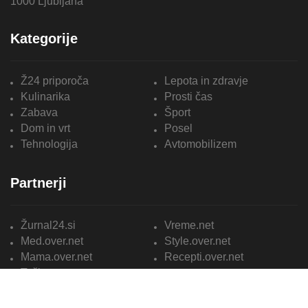
1000 Ljubljana
Kategorije
Ž24 priporoča
Lepota in zdravje
Kulinarika
Prosti čas
Zabava
Šport
Dom in vrt
Posel
Tehnologija
Avtomobilizem
Partnerji
Žurnal24.si
Vreme.net
Med.over.net
Style.over.net
Mama.over.net
Recepti.over.net
Tačka.over.net