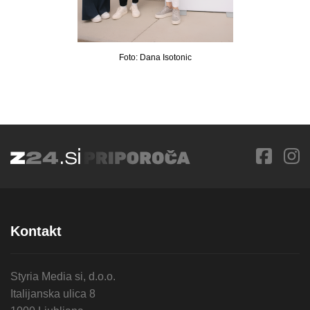
Foto: Dana Isotonic
Kontakt
Styria Media si, d.o.o.
Italijanska ulica 8