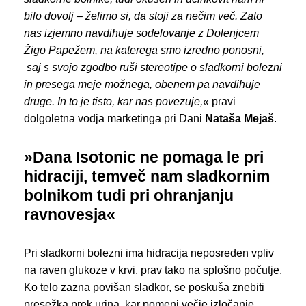
bilo dovolj – želimo si, da stoji za nečim več. Zato
nas izjemno navdihuje sodelovanje
z Dolenjcem
Žigo Papežem,
na katerega smo izredno ponosni,
saj s svojo zgodbo ruši stereotipe o sladkorni bolezni
in presega meje možnega
, obenem pa navdihuje
druge.
In to je tisto, kar nas povezuje,«
pravi
dolgoletna vodja marketinga pri Dani
Nataša
Mejaš
.
»Dana Isotonic ne pomaga le pri
hidraciji, temveč nam sladkornim
bolnikom tudi pri ohranjanju
ravnovesja«
Pri sladkorni bolezni ima hidracija neposreden vpliv
na raven glukoze v krvi, prav tako na splošno počutje.
Ko telo zazna povišan sladkor, se poskuša znebiti
presežka prek urina, kar pomeni večje izločanje