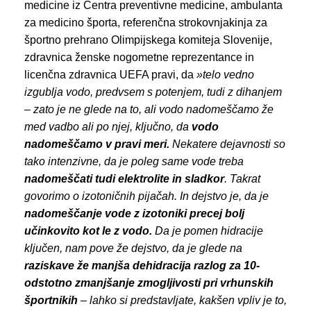
medicine iz Centra preventivne medicine, ambulanta
za medicino športa, referenčna strokovnjakinja za
športno prehrano Olimpijskega komiteja Slovenije,
zdravnica ženske nogometne reprezentance in
licenčna zdravnica UEFA pravi, da
»telo vedno
izgublja vodo, predvsem s potenjem, tudi z dihanjem
– zato je ne glede na to, ali vodo nadomeščamo že
med vadbo ali po njej, ključno, da
vodo
nadomeščamo v pravi meri.
Nekatere dejavnosti so
tako intenzivne, da je poleg same vode treba
nadomeščati tudi elektrolite in sladkor
. Takrat
govorimo o izotoničnih pijačah. In dejstvo je, da je
nadomeščanje vode z izotoniki precej bolj
učinkovito kot le z vodo.
Da je pomen hidracije
ključen, nam pove že dejstvo, da je glede na
raziskave že manjša dehidracija razlog za 10-
odstotno zmanjšanje zmogljivosti pri vrhunskih
športnikih
– lahko si predstavljate, kakšen vpliv je to,