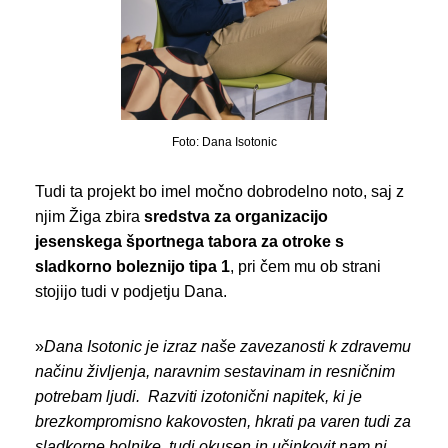
Foto: Dana Isotonic
Tudi ta projekt bo imel močno dobrodelno noto, saj z
njim Žiga zbira
sredstva za organizacijo
jesenskega športnega tabora za otroke s
sladkorno boleznijo tipa 1
, pri čem mu ob strani
stojijo tudi v podjetju Dana.
»
Dana Isotonic
je izraz naše zavezanosti k zdravemu
načinu življenj
a, naravnim sestavinam in resničnim
potrebam ljudi.
Razviti izotonični napitek, ki je
brezkompromisno kakovosten,
hkrati pa varen tudi za
sladkorne bolnike,
tudi okusen in učinkovit
nam ni