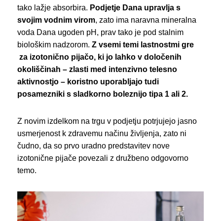
tako lažje absorbira.
Podjetje Dana upravlja s
svojim vodnim virom
, zato ima naravna mineralna
voda Dana ugoden pH, prav tako je pod stalnim
biološkim nadzorom.
Z vsemi temi lastnostmi gre
za izotonično pijačo, ki jo lahko v določenih
okoliščinah – zlasti med intenzivno telesno
aktivnostjo – koristno uporabljajo tudi
posamezniki s sladkorno boleznijo tipa 1 ali 2.
Z novim izdelkom na trgu v podjetju potrjujejo jasno
usmerjenost k zdravemu načinu življenja, zato ni
čudno, da so prvo uradno predstavitev nove
izotonične pijače povezali z družbeno odgovorno
temo.