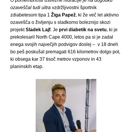
O pomembnosti ustrezne hidracije je na dogodku
ozaveščal tudi ultra
vzdržljivostni športnik
zdiabetesom tipa 1
Žiga Papež
, ki že več let aktivno
ozavešča o življenju s sladkorno boleznijo skozi
projekt
Sladek Lajf
. Je
prvi diabetik na svetu
, ki je
prekolesaril North Cape 4000, letos pa si je zadal
enega svojih največjih podvigov doslej – v 18 dneh
bo peš poskušal premagati 616 kilometrov dolgo pot,
ki obsega kar 37 tisoč metrov vzponov in 43
planinskih etap.