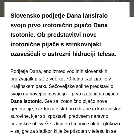
Slovensko podjetje Dana lansiralo
svojo prvo izotonično pijačo Dana
Isotonic. Ob predstavitvi nove
izotonične pijače s strokovnjaki
ozaveščali o ustrezni hidraciji telesa.
Podjetje Dana, eno izmed vodilnih slovenskih
proizvajalk pijač z več kot 70-letno tradicijo, je v
Krajinskem parku Sečoveljske soline predstavilo
svojo najnovejšo inovacijo – prvo izotonično pijačo
Dana Isotonic
. Gre za izotonično pijačo nove
generacije, ki združuje skrbno izbrane in kakovostne
surovine, kjer so izpostavili predvsem naravno
piransko sol, sveže iztisnjen limonin sok ter glukozo
– saj gre za sladkor, ki je že prisoten v telesu in se