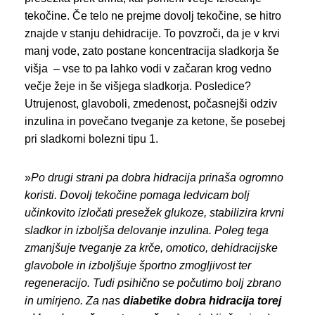
tekočine. Če telo ne prejme dovolj tekočine, se hitro
znajde v stanju dehidracije. To povzroči, da je v krvi
manj vode, zato postane koncentracija sladkorja še
višja – vse to pa lahko vodi v začaran krog vedno
večje žeje in še višjega sladkorja. Posledice?
Utrujenost, glavoboli, zmedenost, počasnejši odziv
inzulina in povečano tveganje za ketone, še posebej
pri sladkorni bolezni tipu 1.
»
Po drugi strani pa dobra hidracija prinaša ogromno
koristi. Dovolj tekočine pomaga ledvicam
bolj
učinkovito
izločati presežek glukoze, stabilizira krvni
sladkor in izboljša delovanje inzulina. Poleg tega
zmanjšuje tveganje za krče, omotico, dehidracijske
glavobole in izboljšuje športno zmogljivost ter
regeneracijo. Tudi psihično se počutimo bolj zbrano
in umirjeno. Za nas
diabetike
dobra hidracija torej