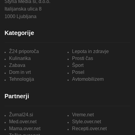
Styria Media si, d.o.o.
Italijanska ulica 8
1000 Ljubljana
Kategorije
Ž24 priporoča
Lepota in zdravje
Kulinarika
Prosti čas
Zabava
Šport
Dom in vrt
Posel
Tehnologija
Avtomobilizem
Partnerji
Žurnal24.si
Vreme.net
Med.over.net
Style.over.net
Mama.over.net
Recepti.over.net