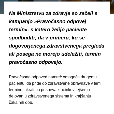
Na Ministrstvu za zdravje so začeli s
kampanjo »Pravočasno odpovej
termin«, s katero želijo paciente
spodbuditi, da v primeru, ko se
dogovorjenega zdravstvenega pregleda
ali posega ne morejo udeležiti, termin
pravočasno odpovejo.
Pravočasna odpoved namreč omogoča drugemu
pacientu, da pride do zdravstvene obravnave v tem
terminu, hkrati pa prispeva k učinkovitejšemu
delovanju zdravstvenega sistema in krajšanju
čakalnih dob.