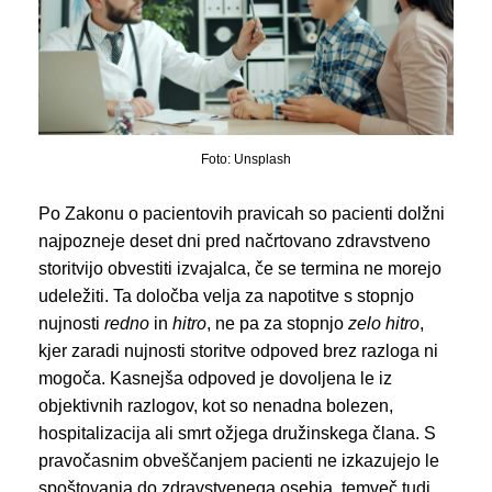
Foto: Unsplash
Po Zakonu o pacientovih pravicah so pacienti dolžni
najpozneje deset dni pred načrtovano zdravstveno
storitvijo obvestiti izvajalca, če se termina ne morejo
udeležiti. Ta določba velja za napotitve s stopnjo
nujnosti
redno
in
hitro
, ne pa za stopnjo
zelo hitro
,
kjer zaradi nujnosti storitve odpoved brez razloga ni
mogoča. Kasnejša odpoved je dovoljena le iz
objektivnih razlogov, kot so nenadna bolezen,
hospitalizacija ali smrt ožjega družinskega člana. S
pravočasnim obveščanjem pacienti ne izkazujejo le
spoštovanja do zdravstvenega osebja, temveč tudi