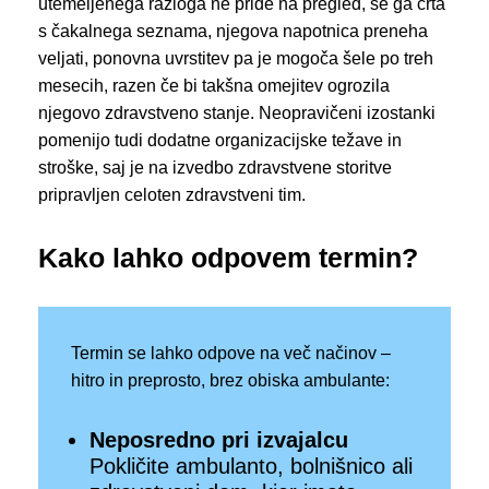
utemeljenega razloga ne pride na pregled, se ga črta
s čakalnega seznama, njegova napotnica preneha
veljati, ponovna uvrstitev pa je mogoča šele po treh
mesecih, razen če bi takšna omejitev ogrozila
njegovo zdravstveno stanje. Neopravičeni izostanki
pomenijo tudi dodatne organizacijske težave in
stroške, saj je na izvedbo zdravstvene storitve
pripravljen celoten zdravstveni tim.
Kako lahko odpovem termin?
Termin se lahko odpove na več načinov –
hitro in preprosto, brez obiska ambulante:
Neposredno pri izvajalcu
Pokličite ambulanto, bolnišnico ali